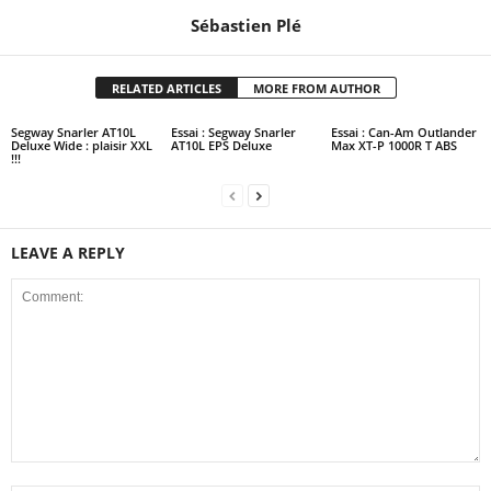
Sébastien Plé
RELATED ARTICLES
MORE FROM AUTHOR
Segway Snarler AT10L
Essai : Segway Snarler
Essai : Can-Am Outlander
Deluxe Wide : plaisir XXL
AT10L EPS Deluxe
Max XT-P 1000R T ABS
!!!
LEAVE A REPLY