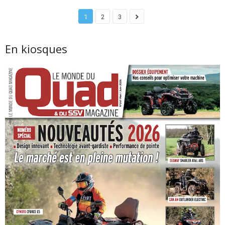
1
2
3
En kiosques