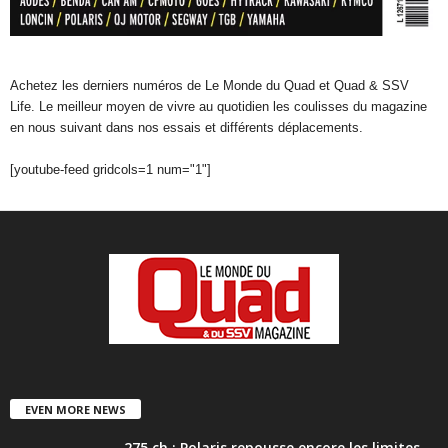
Achetez les derniers numéros de Le Monde du Quad et Quad & SSV
Life. Le meilleur moyen de vivre au quotidien les coulisses du magazine
en nous suivant dans nos essais et différents déplacements.
[youtube-feed gridcols=1 num="1"]
EVEN MORE NEWS
275 ch : Polaris repousse encore les limites