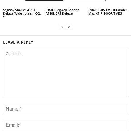
Segway Snarler AT10L
Essai : Segway Snarler
Essai : Can-Am Outlander
Deluxe Wide : plaisir XXL
AT10L EPS Deluxe
Max XT-P 1000R T ABS
!!!
LEAVE A REPLY