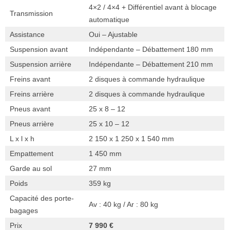
4×2 / 4×4 + Différentiel avant à blocage
Transmission
automatique
Assistance
Oui – Ajustable
Suspension avant
Indépendante – Débattement 180 mm
Suspension arrière
Indépendante – Débattement 210 mm
Freins avant
2 disques à commande hydraulique
Freins arrière
2 disques à commande hydraulique
Pneus avant
25 x 8 – 12
Pneus arrière
25 x 10 – 12
L x l x h
2 150 x 1 250 x 1 540 mm
Empattement
1 450 mm
Garde au sol
27 mm
Poids
359 kg
Capacité des porte-
Av : 40 kg / Ar : 80 kg
bagages
Prix
7 990 €