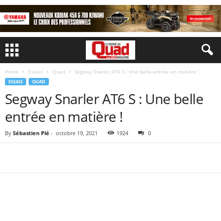
Home
Essais
Quad
Segway Snarler AT6 S : Une belle entrée en matière !
ESSAIS
QUAD
Segway Snarler AT6 S : Une belle
entrée en matière !
By
Sébastien Plé
-
octobre 19, 2021
1924
0