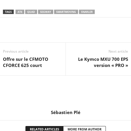
TAGS
AT6
QUAD
SEGWAY
SMARTMOVING
SNARLER
Previous article
Next article
Offre sur le CFMOTO
Le Kymco MXU 700 EPS
CFORCE 625 court
version « PRO »
Sébastien Plé
RELATED ARTICLES
MORE FROM AUTHOR