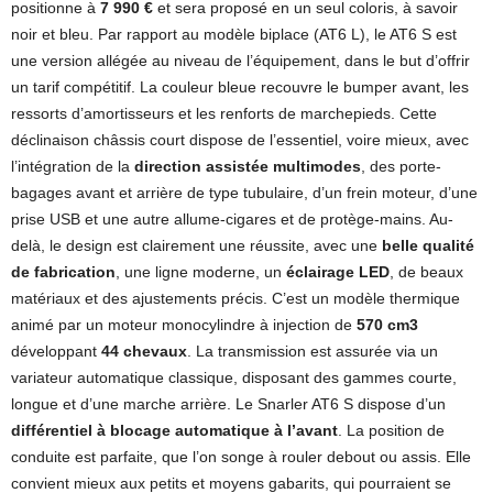
positionne à
7 990 €
et sera proposé en un seul coloris, à savoir
noir et bleu. Par rapport au modèle biplace (AT6 L), le AT6 S est
une version allégée au niveau de l’équipement, dans le but d’offrir
un tarif compétitif. La couleur bleue recouvre le bumper avant, les
ressorts d’amortisseurs et les renforts de marchepieds. Cette
déclinaison châssis court dispose de l’essentiel, voire mieux, avec
l’intégration de la
direction assistée multimodes
, des porte-
bagages avant et arrière de type tubulaire, d’un frein moteur, d’une
prise USB et une autre allume-cigares et de protège-mains. Au-
delà, le design est clairement une réussite, avec une
belle qualité
de fabrication
, une ligne moderne, un
éclairage LED
, de beaux
matériaux et des ajustements précis. C’est un modèle thermique
animé par un moteur monocylindre à injection de
570 cm3
développant
44 chevaux
. La transmission est assurée via un
variateur automatique classique, disposant des gammes courte,
longue et d’une marche arrière. Le Snarler AT6 S dispose d’un
différentiel à blocage automatique à l’avant
. La position de
conduite est parfaite, que l’on songe à rouler debout ou assis. Elle
convient mieux aux petits et moyens gabarits, qui pourraient se