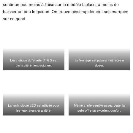
sentir un peu moins à l’aise sur le modèle biplace, à moins de
baisser un peu le guidon. On trouve ainsi rapidement ses marques
sur ce quad.
L’esthétique du Snarler AT6 S est
Le freinage est puissant et facile à
particulièrement soignée.
doser.
La technologie LED est utilisée pour
Même si elle semble assez plate, la
les feux avant et arrière.
selle offre un excellent confort.