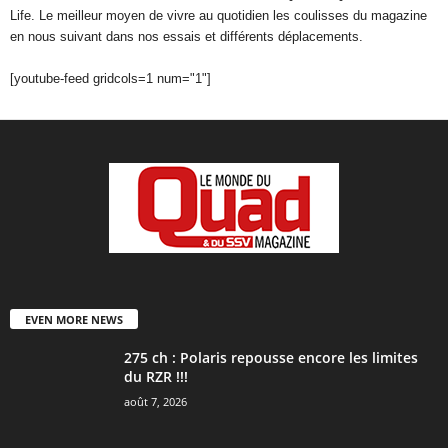
Life. Le meilleur moyen de vivre au quotidien les coulisses du magazine
en nous suivant dans nos essais et différents déplacements.
[youtube-feed gridcols=1 num="1"]
EVEN MORE NEWS
275 ch : Polaris repousse encore les limites
du RZR !!!
août 7, 2026