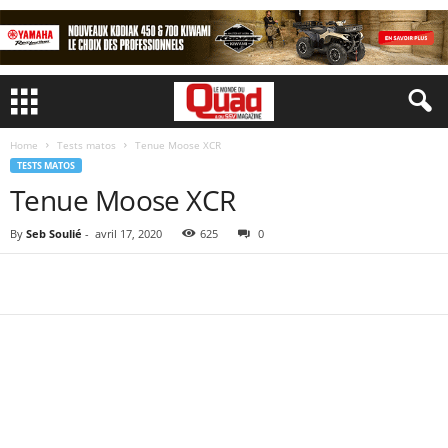
Home
Tests matos
Tenue Moose XCR
TESTS MATOS
Tenue Moose XCR
By
Seb Soulié
-
avril 17, 2020
625
0