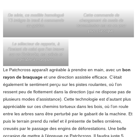
De série, ce modèle homologué
Cette commande de
T3 intègre le treuil à commande
changement de mode de
au guidon.
transmission est on ne peut
plus classique.
Le sélecteur de rapports, à
l’instant de celui que l’on trouve
sur un Outlander, est précis et
agréable à manipuler.
Le Patchcross apparaît agréable à prendre en main, avec un
bon
rayon de braquage
et une direction assistée efficace. C’était
également le sentiment perçu sur les pistes roulantes, où l’on
ressent peu de flottement dans la direction (qui ne dispose pas de
plusieurs modes d’assistance). Cette technologie est d’autant plus
appréciable sur ces chemins tortueux dans les bois, où l’on roule
entre les arbres sans être perturbé par le gabarit de la machine. Et
puis le terrain prend du relief et il présente de belles ornières,
creusés par le passage des engins de déforestations. Une belle
occasion de mettre à l’épreuve ce Patchcross. Il faudra juste 5