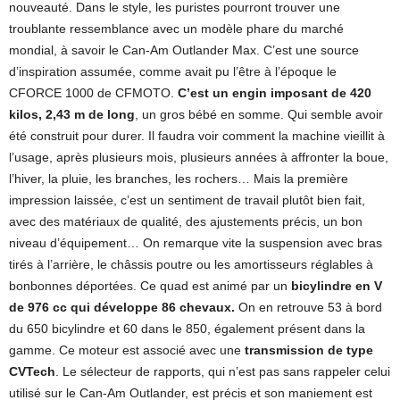
nouveauté. Dans le style, les puristes pourront trouver une
troublante ressemblance avec un modèle phare du marché
mondial, à savoir le Can-Am Outlander Max. C’est une source
d’inspiration assumée, comme avait pu l’être à l’époque le
CFORCE 1000 de CFMOTO.
C’est un engin imposant de 420
kilos, 2,43 m de long
, un gros bébé en somme. Qui semble avoir
été construit pour durer. Il faudra voir comment la machine vieillit à
l’usage, après plusieurs mois, plusieurs années à affronter la boue,
l’hiver, la pluie, les branches, les rochers… Mais la première
impression laissée, c’est un sentiment de travail plutôt bien fait,
avec des matériaux de qualité, des ajustements précis, un bon
niveau d’équipement… On remarque vite la suspension avec bras
tirés à l’arrière, le châssis poutre ou les amortisseurs réglables à
bonbonnes déportées. Ce quad est animé par un
bicylindre en V
de 976 cc qui développe 86 chevaux.
On en retrouve 53 à bord
du 650 bicylindre et 60 dans le 850, également présent dans la
gamme. Ce moteur est associé avec une
transmission de type
CVTech
. Le sélecteur de rapports, qui n’est pas sans rappeler celui
utilisé sur le Can-Am Outlander, est précis et son maniement est