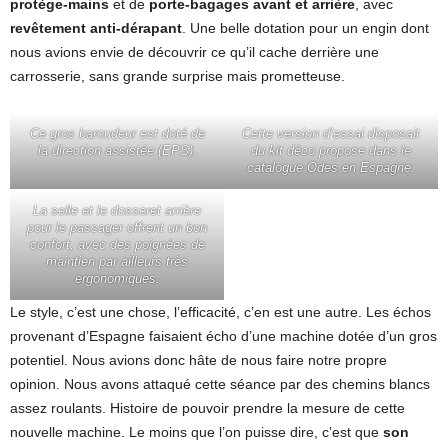
protège-mains
et de
porte-bagages avant et arrière
, avec
revêtement anti-dérapant
. Une belle dotation pour un engin dont
nous avions envie de découvrir ce qu’il cache derrière une
carrosserie, sans grande surprise mais prometteuse.
Ce gros baroudeur est doté de
Cette version d’essai disposait
la direction assistée (EPS).
du kit déco propose dans le
catalogue Odes en Espagne.
La selle et le dosseret arrière
pour le passager offrent un bon
confort, avec des poignées de
maintien par ailleurs très
ergonomiques.
Le style, c’est une chose, l’efficacité, c’en est une autre. Les échos
provenant d’Espagne faisaient écho d’une machine dotée d’un gros
potentiel. Nous avions donc hâte de nous faire notre propre
opinion. Nous avons attaqué cette séance par des chemins blancs
assez roulants. Histoire de pouvoir prendre la mesure de cette
nouvelle machine. Le moins que l’on puisse dire, c’est que
son