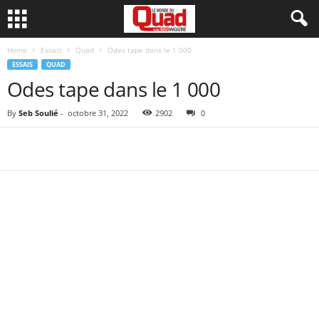
Home
Essais
Quad
Odes tape dans le 1 000
ESSAIS
QUAD
Odes tape dans le 1 000
By
Seb Soulié
-
octobre 31, 2022
2902
0