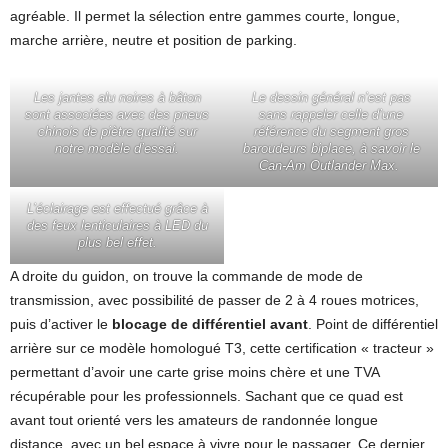
agréable. Il permet la sélection entre gammes courte, longue,
marche arrière, neutre et position de parking.
Les jantes alu noires à bâton
Le dessin général n’est pas
sont associées avec des pneus
sans rappeler celle d’une
chinois de piètre qualité sur
référence du segment gros
notre modèle d’essai.
baroudeurs biplace, à savoir le
Can-Am Outlander Max.
L’éclairage est effectué grâce à
des feux lenticulaires à LED du
plus bel effet.
A droite du guidon, on trouve la commande de mode de
transmission, avec possibilité de passer de 2 à 4 roues motrices,
puis d’activer le
blocage de différentiel avant
. Point de différentiel
arrière sur ce modèle homologué T3, cette certification « tracteur »
permettant d’avoir une carte grise moins chère et une TVA
récupérable pour les professionnels. Sachant que ce quad est
avant tout orienté vers les amateurs de randonnée longue
distance, avec un bel espace à vivre pour le passager. Ce dernier