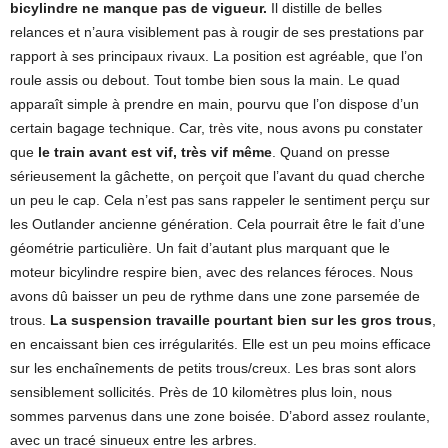
bicylindre ne manque pas de vigueur.
Il distille de belles
relances et n’aura visiblement pas à rougir de ses prestations par
rapport à ses principaux rivaux. La position est agréable, que l’on
roule assis ou debout. Tout tombe bien sous la main. Le quad
apparaît simple à prendre en main, pourvu que l’on dispose d’un
certain bagage technique. Car, très vite, nous avons pu constater
que
le train avant est vif, très vif même
. Quand on presse
sérieusement la gâchette, on perçoit que l’avant du quad cherche
un peu le cap. Cela n’est pas sans rappeler le sentiment perçu sur
les Outlander ancienne génération. Cela pourrait être le fait d’une
géométrie particulière. Un fait d’autant plus marquant que le
moteur bicylindre respire bien, avec des relances féroces. Nous
avons dû baisser un peu de rythme dans une zone parsemée de
trous.
La suspension travaille pourtant bien sur les gros trous
,
en encaissant bien ces irrégularités. Elle est un peu moins efficace
sur les enchaînements de petits trous/creux. Les bras sont alors
sensiblement sollicités. Près de 10 kilomètres plus loin, nous
sommes parvenus dans une zone boisée. D’abord assez roulante,
avec un tracé sinueux entre les arbres.