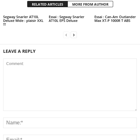
RELATED ARTICLES
MORE FROM AUTHOR
Segway Snarler AT10L
Essai : Segway Snarler
Essai : Can-Am Outlander
Deluxe Wide : plaisir XXL
AT10L EPS Deluxe
Max XT-P 1000R T ABS
!!!
LEAVE A REPLY