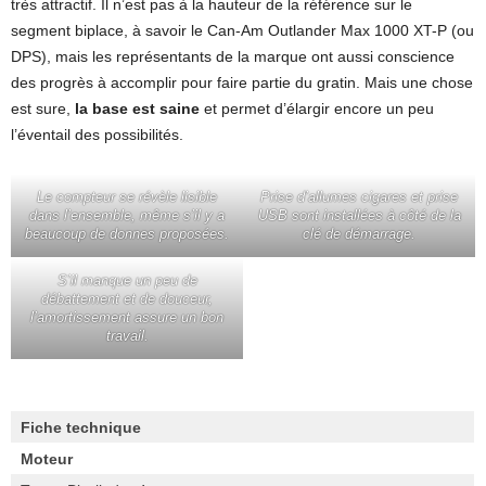
très attractif. Il n’est pas à la hauteur de la référence sur le
segment biplace, à savoir le Can-Am Outlander Max 1000 XT-P (ou
DPS), mais les représentants de la marque ont aussi conscience
des progrès à accomplir pour faire partie du gratin. Mais une chose
est sure,
la base est saine
et permet d’élargir encore un peu
l’éventail des possibilités.
Le compteur se révèle lisible
Prise d’allumes cigares et prise
dans l’ensemble, même s’il y a
USB sont installées à côté de la
beaucoup de donnes proposées.
clé de démarrage.
S’il manque un peu de
débattement et de douceur,
l’amortissement assure un bon
travail.
Fiche technique
Moteur