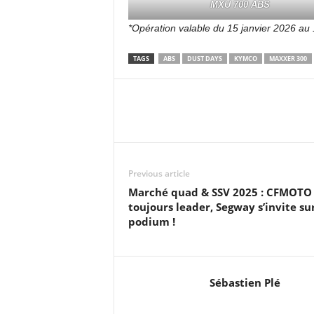
MXU 700 ABS
*Opération valable du 15 janvier 2026 a
TAGS
ABS
DUST DAYS
KYMCO
MAXXER 300
Previous article
Marché quad & SSV 2025 : CFMOTO
toujours leader, Segway s’invite sur
podium !
Sébastien Plé