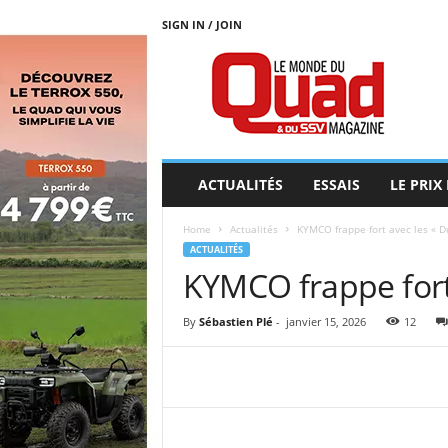
SIGN IN / JOIN
L
E
M
O
N
D
E
ACTUALITÉS
ESSAIS
LE PRIX
D
U
Home
Actualités
KYMCO frappe fort avec les « D
Q
ACTUALITÉS
U
KYMCO frappe fort 
A
D
By
Sébastien Plé
-
janvier 15, 2026
12