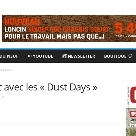
 DU NEUF
⏯ YOUTUBE
📨 NEWSLETTER
BOUTIQUE 🛒
ust Days »
avec les « Dust Days »
0