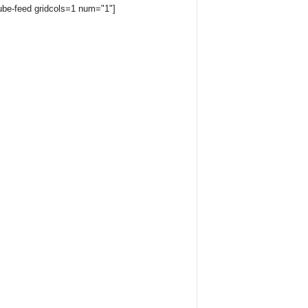
ube-feed gridcols=1 num="1"]