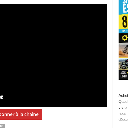
Achet
Quad 
vivre
bonner à la chaine
nous 
dépla
BE