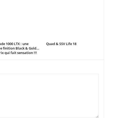
de 1000 LTX : une
Quad & SSV Life 18
e finition Black & Gold…
ix qui fait sensation !!!