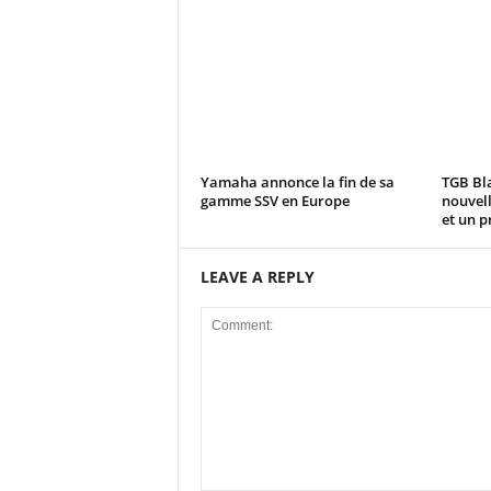
Yamaha annonce la fin de sa
TGB Bla
gamme SSV en Europe
nouvell
et un pr
LEAVE A REPLY