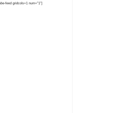
ube-feed gridcols=1 num="1"]