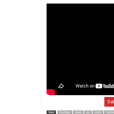
S’a
TAGS
PILOTAGE
QUAD
SSV
VIDÉO
YOUTU