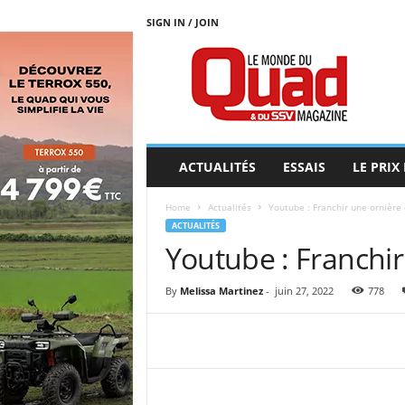
SIGN IN / JOIN
L
E
M
O
N
D
E
ACTUALITÉS
ESSAIS
LE PRIX
D
U
Home
Actualités
Youtube : Franchir une ornière
Q
ACTUALITÉS
U
Youtube : Franchir
A
D
By
Melissa Martinez
-
juin 27, 2022
778