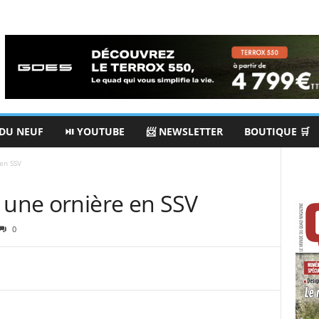
 DU NEUF
⏯ YOUTUBE
📨 NEWSLETTER
BOUTIQUE 🛒
 en SSV
 une ornière en SSV
0