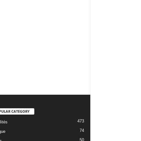
PULAR CATEGORY
473
lités
74
que
50
s