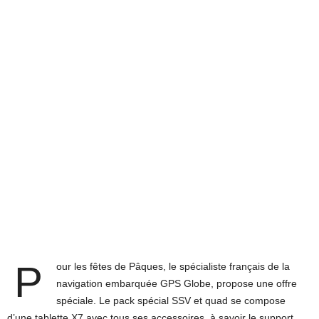
P
our les fêtes de Pâques, le spécialiste français de la
navigation embarquée GPS Globe, propose une offre
spéciale. Le pack spécial SSV et quad se compose
d’une tablette X7 avec tous ses accessoires, à savoir le support