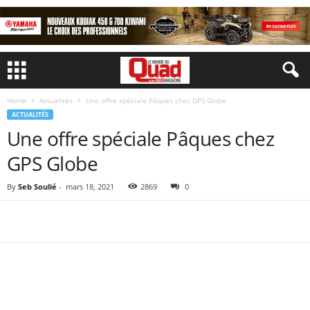
Home
Actualités
Une offre spéciale Pâques chez GPS Globe
ACTUALITÉS
Une offre spéciale Pâques chez
GPS Globe
By
Seb Soulié
-
mars 18, 2021
2869
0