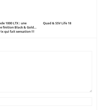
de 1000 LTX : une
Quad & SSV Life 18
e finition Black & Gold…
ix qui fait sensation !!!