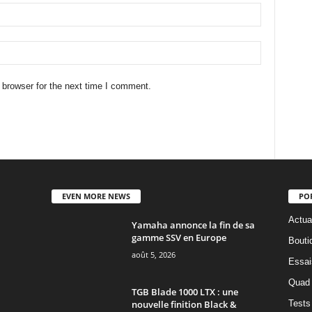
 browser for the next time I comment.
EVEN MORE NEWS
PO
Actua
Yamaha annonce la fin de sa
gamme SSV en Europe
Bouti
août 5, 2026
Essai
Quad
TGB Blade 1000 LTX : une
nouvelle finition Black &
Tests