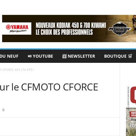
 DU NEUF
⏯ YOUTUBE
📨 NEWSLETTER
BOUTIQUE 🛒
TO CFORCE 450 L7e EPS !
pour le CFMOTO CFORCE
0