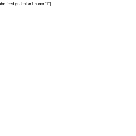
ube-feed gridcols=1 num="1"]