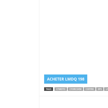
ACHETER LMDQ 198
TAGS
CFMOTO
CFORCE450
COFFRE
EPS
L