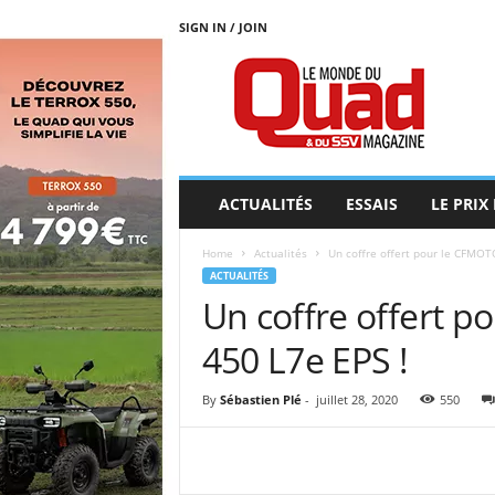
SIGN IN / JOIN
L
E
M
O
N
D
E
ACTUALITÉS
ESSAIS
LE PRIX
D
U
Home
Actualités
Un coffre offert pour le CFMO
Q
ACTUALITÉS
U
Un coffre offert 
A
D
450 L7e EPS !
By
Sébastien Plé
-
juillet 28, 2020
550