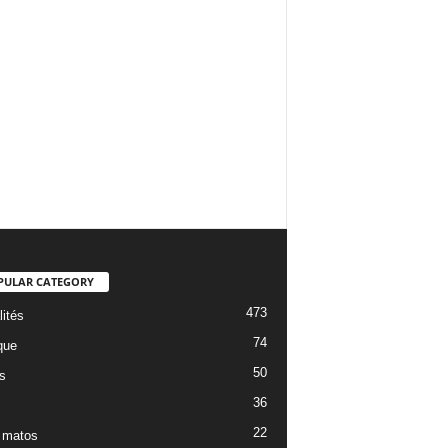
PULAR CATEGORY
473
lités
74
que
50
s
36
22
 matos