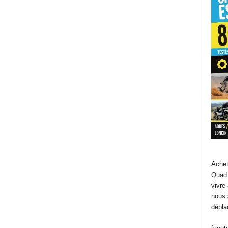
Achet
Quad 
vivre
nous 
dépla