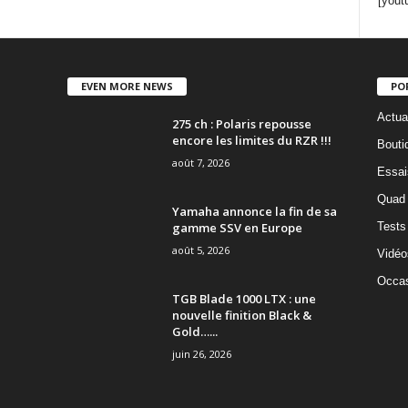
[yout
EVEN MORE NEWS
PO
Actua
275 ch : Polaris repousse
encore les limites du RZR !!!
Bouti
août 7, 2026
Essai
Quad
Yamaha annonce la fin de sa
gamme SSV en Europe
Tests
août 5, 2026
Vidéo
Occas
TGB Blade 1000 LTX : une
nouvelle finition Black &
Gold…...
juin 26, 2026