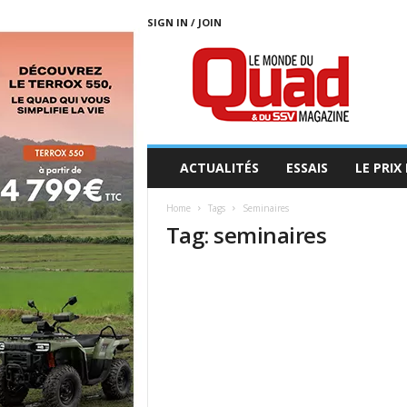
SIGN IN / JOIN
L
E
M
O
N
D
E
ACTUALITÉS
ESSAIS
LE PRIX
D
U
Home
Tags
Seminaires
Q
Tag: seminaires
U
A
D