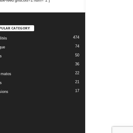
ube-feed gridcols=1 num="1"]
PULAR CATEGORY
474
lités
74
que
50
s
36
22
 matos
21
s
17
ions