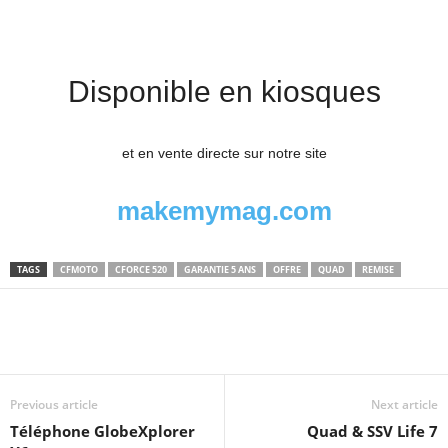
Disponible en kiosques
et en vente directe sur notre site
makemymag.com
TAGS
CFMOTO
CFORCE 520
GARANTIE 5 ANS
OFFRE
QUAD
REMISE
Previous article
Next article
Téléphone GlobeXplorer
Quad & SSV Life 7