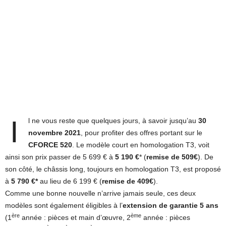
I
l ne vous reste que quelques jours, à savoir jusqu’au
30
novembre 2021
, pour profiter des offres portant sur le
CFORCE 520
. Le modèle court en homologation T3, voit
ainsi son prix passer de 5 699 € à
5 190 €
* (
remise de 509€
). De
son côté, le châssis long, toujours en homologation T3, est proposé
à
5 790 €*
au lieu de 6 199 € (
remise de 409€
).
Comme une bonne nouvelle n’arrive jamais seule, ces deux
modèles sont également éligibles à l’
extension de garantie 5 ans
ère
ème
(1
année : pièces et main d’œuvre, 2
année : pièces