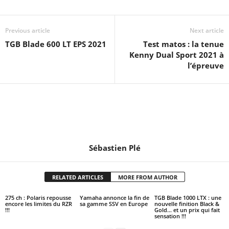
Previous article
Next article
TGB Blade 600 LT EPS 2021
Test matos : la tenue
Kenny Dual Sport 2021 à
l’épreuve
Sébastien Plé
RELATED ARTICLES
MORE FROM AUTHOR
275 ch : Polaris repousse
Yamaha annonce la fin de
TGB Blade 1000 LTX : une
encore les limites du RZR
sa gamme SSV en Europe
nouvelle finition Black &
!!!
Gold… et un prix qui fait
sensation !!!