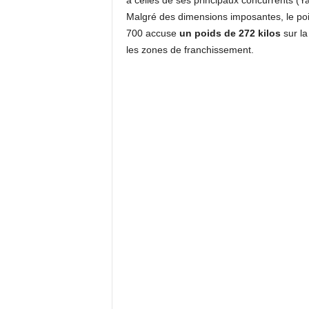
à celles de ses principaux concurrents 
Malgré des dimensions imposantes, le poi
700 accuse
un poids de 272 kilos
sur la
les zones de franchissement.