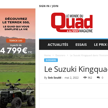
SIGN IN / JOIN
L
E
M
O
N
D
E
ACTUALITÉS
ESSAIS
LE PRIX
D
U
Home
Dossiers
Le Suzuki Kingquad dans l’histoir
Q
DOSSIERS
U
Le Suzuki Kingquad
A
D
By
Seb Soulié
-
mai 2, 2022
962
0