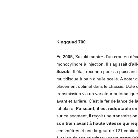
Kingquad 700
En
2005,
Suzuki montre d’un cran en dévo
monocylindre à injection. Il s’agissait d’a
Suzuki
. Il était reconnu pour sa puissan
multidisque à bain d’huile scellé. A noter 
placement optimal dans le châssis. Doté 
transmission via un variateur automatique
avant et arrière. C’est le fer de lance de
tubulaire.
Puissant, il est redoutable e
sur ce segment, il reçoit une transmission
son train avant à haute vitesse qui req
centimètres et une largeur de 121 centim