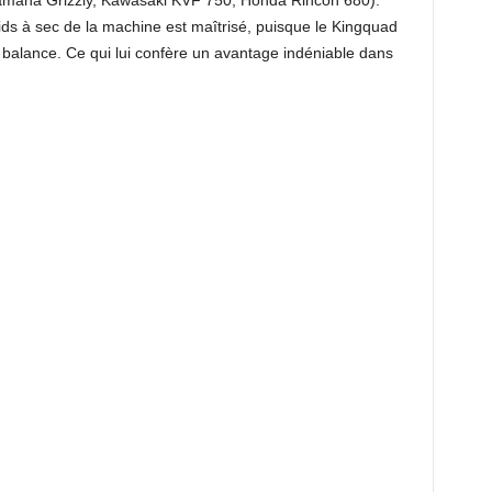
(Yamaha Grizzly, Kawasaki KVF 750, Honda Rincon 680).
ds à sec de la machine est maîtrisé, puisque le Kingquad
 balance. Ce qui lui confère un avantage indéniable dans