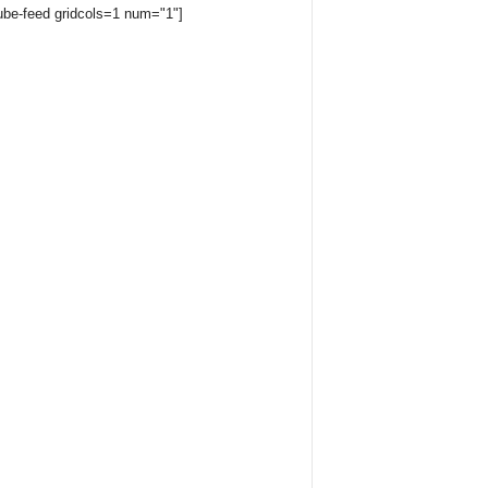
ube-feed gridcols=1 num="1"]