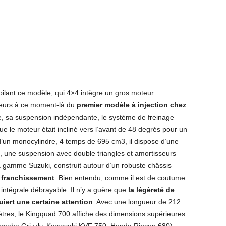
ilant ce modèle, qui 4×4 intègre un gros moteur
illeurs à ce moment-là du
premier modèle à injection chez
ce, sa suspension indépendante, le système de freinage
que le moteur était incliné vers l’avant de 48 degrés pour un
d’un monocylindre, 4 temps de 695 cm3, il dispose d’une
, une suspension avec double triangles et amortisseurs
 la gamme Suzuki, construit autour d’un robuste châssis
n franchissement
. Bien entendu, comme il est de coutume
 intégrale débrayable. Il n’y a guère que
la légèreté de
uiert une certaine attention
. Avec une longueur de 212
ètres, le Kingquad 700 affiche des dimensions supérieures