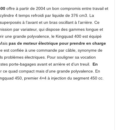
400
offre à partir de 2004 un bon compromis entre travail et
ylindre 4 temps refroidi par liquide de 376 cm3. La
uperposés à l’avant et un bras oscillant à l’arrière. Ce
mission par variateur, qui dispose des gammes longue et
ffrir une grande polyvalence, le Kingquad 400 est équipé
 Mais
pas de moteur électrique pour prendre en charge
che est confiée à une commande par câble, synonyme de
els problèmes électriques. Pour souligner sa vocation
ustes porte-bagages avant et arrière et d’un treuil.
En
r ce quad compact mais d’une grande polyvalence. En
Kingquad 450, premier 4×4 à injection du segment 450 cc.