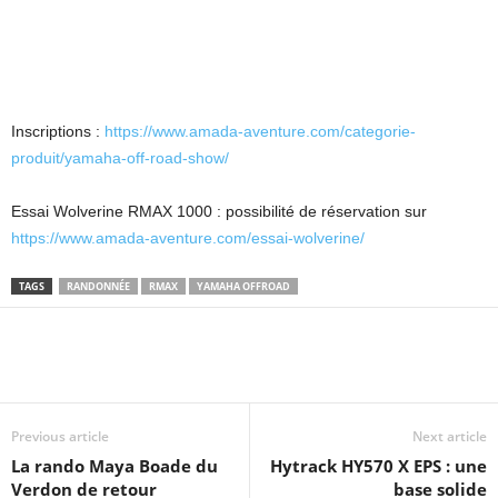
Inscriptions :
https://www.amada-aventure.com/categorie-
produit/yamaha-off-road-show/
Essai Wolverine RMAX 1000 : possibilité de réservation sur
https://www.amada-aventure.com/essai-wolverine/
TAGS
RANDONNÉE
RMAX
YAMAHA OFFROAD
Previous article
Next article
La rando Maya Boade du
Hytrack HY570 X EPS : une
Verdon de retour
base solide