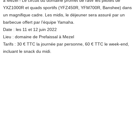
à Mezel ! Le circuit du domaine promet de ravir les pilotes de
YXZ1000R et quads sportifs (YFZ450R, YFM700R, Banshee) dans
un magnifique cadre. Les midis, le déjeuner sera assuré par un
barbecue offert par l’équipe Yamaha.
Date : les 11 et 12 juin 2022
Lieu : domaine de Prefaissal à Mezel
Tarifs : 30 € TTC la journée par personne, 60 € TTC le week-end,
incluant le snack du midi.