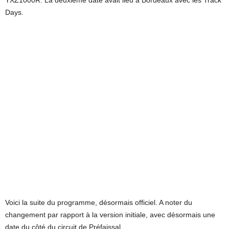
YXZ1000R. La deuxième date avait lieu à Bordeaux avec les Track
Days.
Voici la suite du programme, désormais officiel. A noter du
changement par rapport à la version initiale, avec désormais une
date du côté du circuit de Préfaissal.