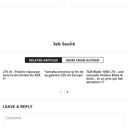
Seb Soulié
RELATED ARTICLES
MORE FROM AUTHOR
275 ch : Polaris repousse
Yamaha annonce la fin de
TGB Blade 1000 LTX : une
encore les limites du RZR
sa gamme SSV en Europe
nouvelle finition Black &
!!!
Gold… et un prix qui fait
sensation !!!
LEAVE A REPLY