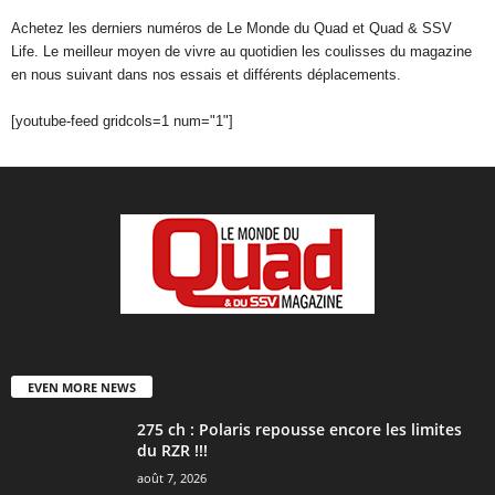
Achetez les derniers numéros de Le Monde du Quad et Quad & SSV
Life. Le meilleur moyen de vivre au quotidien les coulisses du magazine
en nous suivant dans nos essais et différents déplacements.
[youtube-feed gridcols=1 num="1"]
EVEN MORE NEWS
275 ch : Polaris repousse encore les limites
du RZR !!!
août 7, 2026