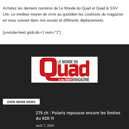
Achetez les derniers numéros de Le Monde du Quad et Quad & SSV
Life. Le meilleur moyen de vivre au quotidien les coulisses du magazine
en nous suivant dans nos essais et différents déplacements.
[youtube-feed gridcols=1 num="1"]
EVEN MORE NEWS
275 ch : Polaris repousse encore les limites
du RZR !!!
août 7, 2026