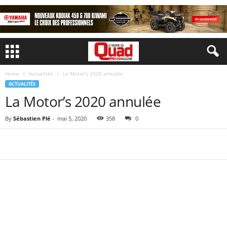
Home
Actualités
La Motor’s 2020 annulée
ACTUALITÉS
La Motor’s 2020 annulée
By
Sébastien Plé
-
mai 5, 2020
358
0