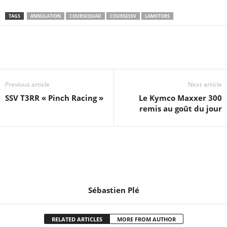
TAGS
ANNULATION
COURSEQUAD
COURSESSV
LAMOTORS
Previous article
Next article
SSV T3RR « Pinch Racing »
Le Kymco Maxxer 300
remis au goût du jour
Sébastien Plé
RELATED ARTICLES
MORE FROM AUTHOR