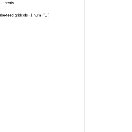
cements.
ube-feed gridcols=1 num="1"]