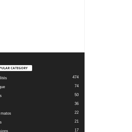
PULAR CATEGORY
474
lités
74
que
50
s
36
22
 matos
21
s
17
ions