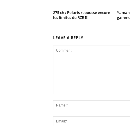
275 ch : Polaris repousse encore
Yamaha
les limites du RZR !!!
gamme 
LEAVE A REPLY