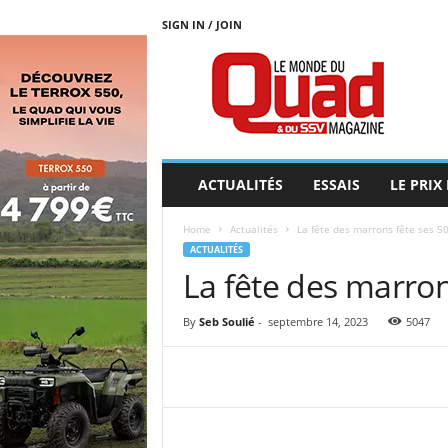
SIGN IN / JOIN
L
E
M
O
N
D
E
ACTUALITÉS
ESSAIS
LE PRIX
D
U
Home
Actualités
La fête des marrons fête ses 5
Q
ACTUALITÉS
U
La fête des marron
A
D
By
Seb Soulié
-
septembre 14, 2023
5047