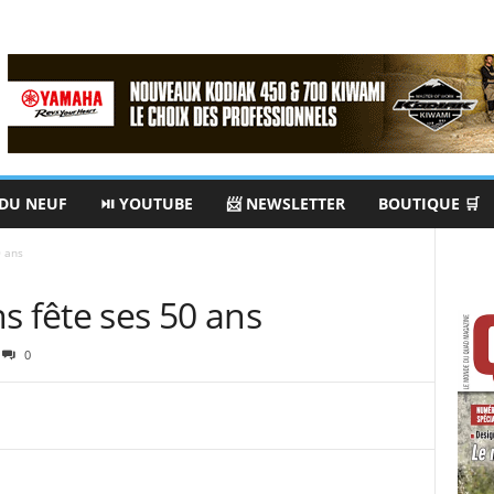
 DU NEUF
⏯ YOUTUBE
📨 NEWSLETTER
BOUTIQUE 🛒
0 ans
s fête ses 50 ans
0