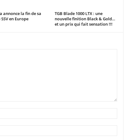
 annonce la fin de sa
TGB Blade 1000 LTX : une
SSV en Europe
nouvelle finition Black & Gold…
et un prix qui fait sensation !!!