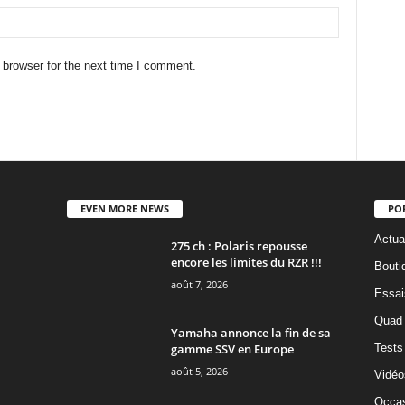
 browser for the next time I comment.
EVEN MORE NEWS
PO
Actua
275 ch : Polaris repousse
encore les limites du RZR !!!
Bouti
août 7, 2026
Essai
Quad
Yamaha annonce la fin de sa
gamme SSV en Europe
Tests
août 5, 2026
Vidéo
Occas