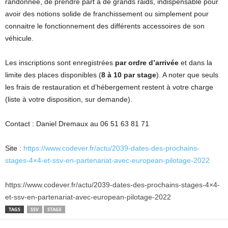
randonnée, de prendre part à de grands raids, indispensable pour
avoir des notions solide de franchissement ou simplement pour
connaitre le fonctionnement des différents accessoires de son
véhicule.
Les inscriptions sont enregistrées
par ordre d’arrivée
et dans la
limite des places disponibles (
8 à 10 par stage
). A noter que seuls
les frais de restauration et d’hébergement restent à votre charge
(liste à votre disposition, sur demande).
Contact : Daniel Dremaux au 06 51 63 81 71
Site :
https://www.codever.fr/actu/2039-dates-des-prochains-
stages-4×4-et-ssv-en-partenariat-avec-european-pilotage-2022
https://www.codever.fr/actu/2039-dates-des-prochains-stages-4×4-
et-ssv-en-partenariat-avec-european-pilotage-2022
TAGS
SSV
STAGE