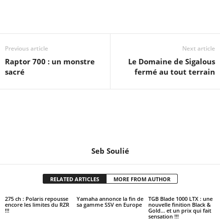
Previous article
Next article
Raptor 700 : un monstre
Le Domaine de Sigalous
sacré
fermé au tout terrain
Seb Soulié
RELATED ARTICLES
MORE FROM AUTHOR
275 ch : Polaris repousse
Yamaha annonce la fin de
TGB Blade 1000 LTX : une
encore les limites du RZR
sa gamme SSV en Europe
nouvelle finition Black &
!!!
Gold… et un prix qui fait
sensation !!!