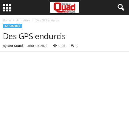
Home
Actualités
Des GPS endurcis
ACTUALITÉS
Des GPS endurcis
By
Seb Soulié
-
août 19, 2022
1126
0