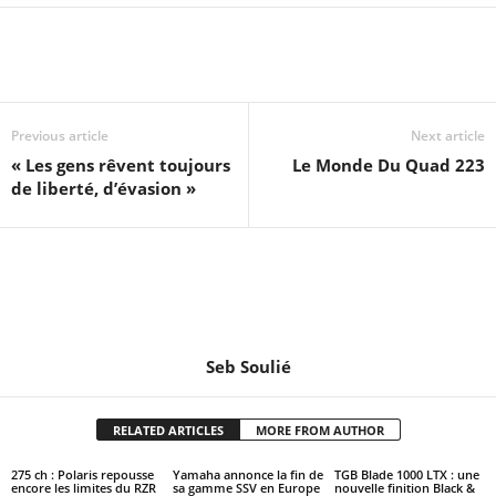
Previous article
Next article
« Les gens rêvent toujours
Le Monde Du Quad 223
de liberté, d’évasion »
Seb Soulié
RELATED ARTICLES
MORE FROM AUTHOR
275 ch : Polaris repousse
Yamaha annonce la fin de
TGB Blade 1000 LTX : une
encore les limites du RZR
sa gamme SSV en Europe
nouvelle finition Black &