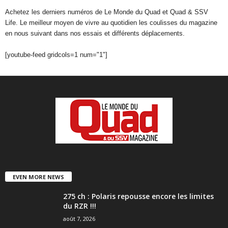
Achetez les derniers numéros de Le Monde du Quad et Quad & SSV
Life. Le meilleur moyen de vivre au quotidien les coulisses du magazine
en nous suivant dans nos essais et différents déplacements.
[youtube-feed gridcols=1 num="1"]
EVEN MORE NEWS
275 ch : Polaris repousse encore les limites
du RZR !!!
août 7, 2026