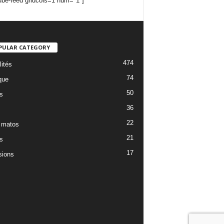
ube-feed gridcols=1 num="1"]
PULAR CATEGORY
474
lités
74
que
50
s
36
22
 matos
21
s
17
ions