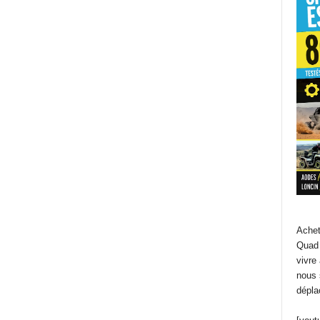
Achet
Quad 
vivre
nous 
dépla