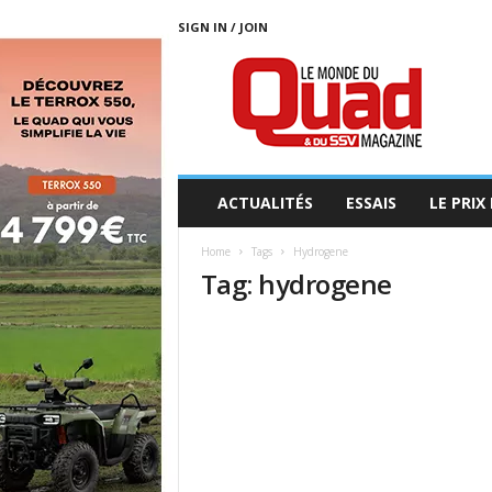
SIGN IN / JOIN
L
E
M
O
N
D
E
ACTUALITÉS
ESSAIS
LE PRIX
D
U
Home
Tags
Hydrogene
Q
Tag: hydrogene
U
A
D