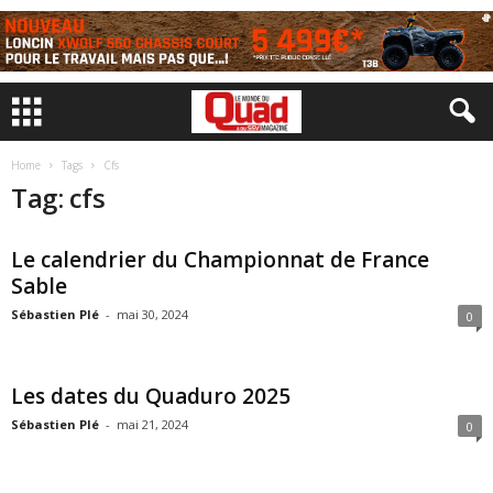
Home
Tags
Cfs
Tag: cfs
Le calendrier du Championnat de France
Sable
Sébastien Plé
-
mai 30, 2024
0
Les dates du Quaduro 2025
Sébastien Plé
-
mai 21, 2024
0