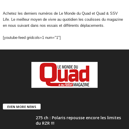
Achetez les derniers numéros de Le Monde du Quad et Quad & SSV
Life. Le meilleur moyen de vivre au quotidien les coulisses du magazine
en nous suivant dans nos essais et différents déplacements.
[youtube-feed gridcols=1 num="1"]
EVEN MORE NEWS
275 ch : Polaris repousse encore les limites
du RZR !!!