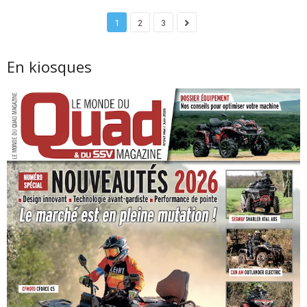
1
2
3
En kiosques