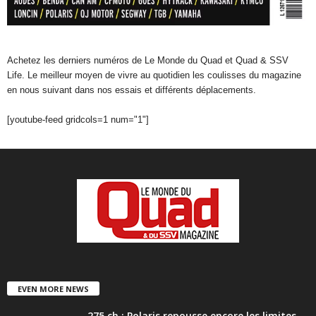
Achetez les derniers numéros de Le Monde du Quad et Quad & SSV
Life. Le meilleur moyen de vivre au quotidien les coulisses du magazine
en nous suivant dans nos essais et différents déplacements.
[youtube-feed gridcols=1 num="1"]
EVEN MORE NEWS
275 ch : Polaris repousse encore les limites