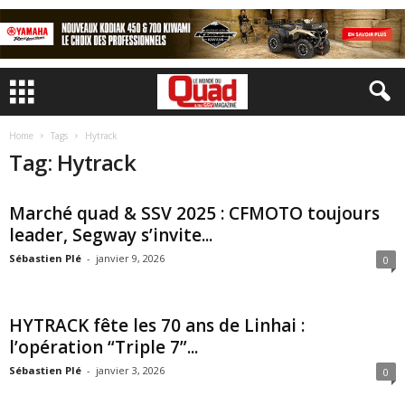
Home
Tags
Hytrack
Tag: Hytrack
Marché quad & SSV 2025 : CFMOTO toujours
leader, Segway s’invite...
Sébastien Plé
-
janvier 9, 2026
0
HYTRACK fête les 70 ans de Linhai :
l’opération “Triple 7”...
Sébastien Plé
-
janvier 3, 2026
0