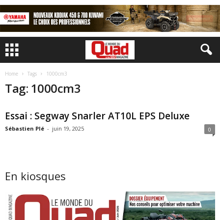
Home
Tags
1000cm3
Tag: 1000cm3
Essai : Segway Snarler AT10L EPS Deluxe
Sébastien Plé
-
juin 19, 2025
0
En kiosques