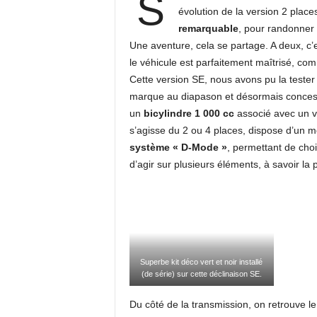
S
évolution de la version 2 place
remarquable
, pour randonner 
Une aventure, cela se partage. A deux, c’
le véhicule est parfaitement maîtrisé, c
Cette version SE, nous avons pu la teste
marque au diapason et désormais conces
un
bicylindre 1 000 cc
associé avec un va
s’agisse du 2 ou 4 places, dispose d’un 
système « D-Mode »
, permettant de choi
d’agir sur plusieurs éléments, à savoir la
Superbe kit déco vert et noir installé
(de série) sur cette déclinaison SE.
Du côté de la transmission, on retrouve le