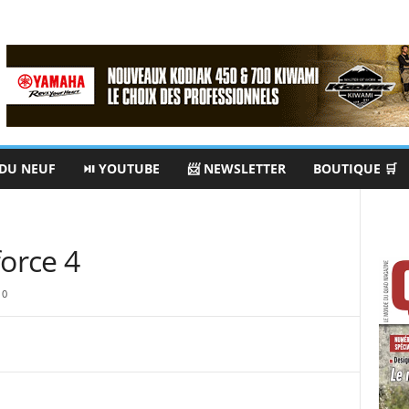
 DU NEUF
⏯ YOUTUBE
📨 NEWSLETTER
BOUTIQUE 🛒
orce 4
0