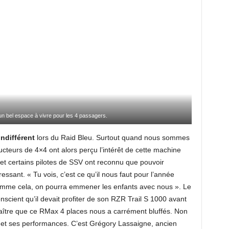
n bel espace à vivre pour les 4 passagers.
indifférent
lors du Raid Bleu. Surtout quand nous sommes
cteurs de 4×4 ont alors perçu l’intérêt de cette machine
et certains pilotes de SSV ont reconnu que pouvoir
ressant. « Tu vois, c’est ce qu’il nous faut pour l’année
Comme cela, on pourra emmener les enfants avec nous ». Le
scient qu’il devait profiter de son RZR Trail S 1000 avant
naître que ce RMax 4 places nous a carrément bluffés. Non
 et ses performances. C’est Grégory Lassaigne, ancien