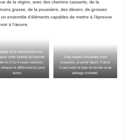
pique de la région, avec des chemins cassants, de la
u moins grasse, de la poussière, des dévers, de grosses
 un ensemble d’éléments capables de mettre à l’épreuve
voir à l’œuvre.
glage de la transmission est
, avec cette molette qui permet
Trois modes d’évolution sont
ler en 2 ou 4 roues motrices,
proposés, à savoir Sport, Trail et
 bloquer le différentiel du pont
Crawl selon le type de terrain et de
avant.
pilotage souhaité.