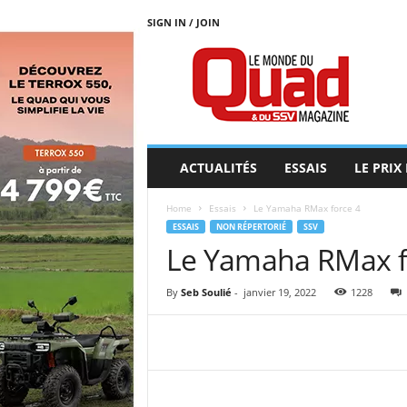
SIGN IN / JOIN
L
E
M
O
N
D
E
ACTUALITÉS
ESSAIS
LE PRIX
D
U
Home
Essais
Le Yamaha RMax force 4
Q
ESSAIS
NON RÉPERTORIÉ
SSV
U
Le Yamaha RMax f
A
D
By
Seb Soulié
-
janvier 19, 2022
1228