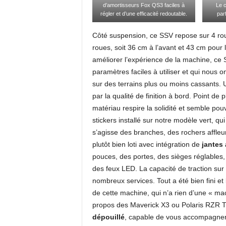
d’amortisseurs Fox QS3 faciles à
Le c
régler et d’une efficacité redoutable.
par
Côté suspension, ce SSV repose sur 4 ro
roues, soit 36 cm à l’avant et 43 cm pour 
améliorer l’expérience de la machine, ce
paramètres faciles à utiliser et qui nous 
sur des terrains plus ou moins cassants. 
par la qualité de finition à bord. Point de
matériau respire la solidité et semble pou
stickers installé sur notre modèle vert, qu
s’agisse des branches, des rochers affleu
plutôt bien loti avec intégration de
jantes
pouces, des portes, des sièges réglables, 
des feux LED. La capacité de traction sur
nombreux services. Tout a été bien fini et 
de cette machine, qui n’a rien d’une « ma
propos des Maverick X3 ou Polaris RZR 
dépouillé
, capable de vous accompagner p