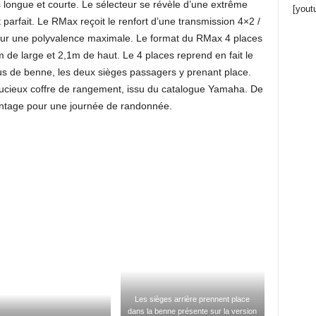
 longue et courte. Le sélecteur se révèle d’une extrême
[yout
 parfait. Le RMax reçoit le renfort d’une transmission 4×2 /
pour une polyvalence maximale. Le format du RMax 4 places
de large et 2,1m de haut. Le 4 places reprend en fait le
lus de benne, les deux sièges passagers y prenant place.
stucieux coffre de rangement, issu du catalogue Yamaha. De
antage pour une journée de randonnée.
Les sièges arrière prennent place
dans la benne présente sur la version