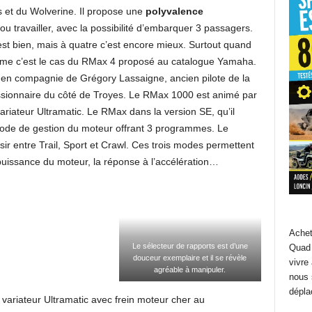
s et du Wolverine. Il propose une
polyvalence
ou travailler, avec la possibilité d’embarquer 3 passagers.
est bien, mais à quatre c’est encore mieux. Surtout quand
omme c’est le cas du RMax 4 proposé au catalogue Yamaha.
r en compagnie de Grégory Lassaigne, ancien pilote de la
sionnaire du côté de Troyes. Le RMax 1000 est animé par
riateur Ultramatic. Le RMax dans la version SE, qu’il
mode de gestion du moteur offrant 3 programmes. Le
sir entre Trail, Sport et Crawl. Ces trois modes permettent
 puissance du moteur, la réponse à l’accélération…
Achet
Le sélecteur de rapports est d’une
Quad 
douceur exemplaire et il se révèle
vivre
agréable à manipuler.
nous 
dépla
 variateur Ultramatic avec frein moteur cher au