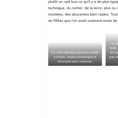
plutôt un raid tout ce qu’il y a de plus ty
technique, du rocher, de la terre, plus o
montées, des descentes bien raides. Tout
de RMax que l’on avait vraiment envie de 
Le ré
facile
Un coffre spécifique peut être installé
de rou
à l’arrière, histoire d’embarquer le
puis de
nécessaire pour randonner.