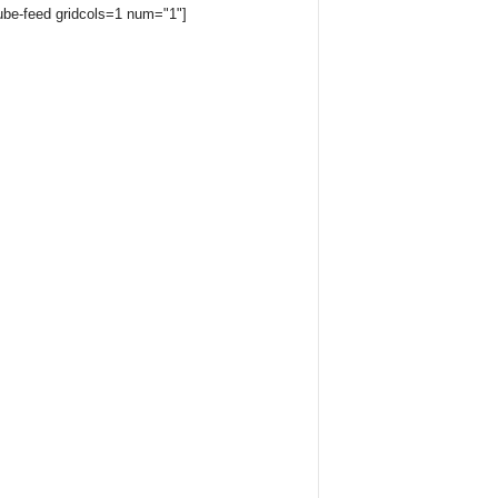
ube-feed gridcols=1 num="1"]