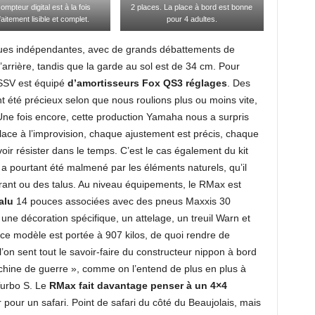
ompteur digital est à la fois
2 places. La place à bord est bonne
faitement lisible et complet.
pour 4 adultes.
ues indépendantes, avec de grands débattements de
l’arrière, tandis que la garde au sol est de 34 cm. Pour
 SSV est équipé
d’amortisseurs Fox QS3 réglages
. Des
ont été précieux selon que nous roulions plus ou moins vite,
Une fois encore, cette production Yamaha nous a surpris
 place à l’improvision, chaque ajustement est précis, chaque
voir résister dans le temps. C’est le cas également du kit
i a pourtant été malmené par les éléments naturels, qu’il
rant ou des talus. Au niveau équipements, le RMax est
 alu
14 pouces associées avec des pneus Maxxis 30
une décoration spécifique, un attelage, un treuil Warn et
 ce modèle est portée à 907 kilos, de quoi rendre de
l’on sent tout le savoir-faire du constructeur nippon à bord
chine de guerre », comme on l’entend de plus en plus à
Turbo S. Le
RMax fait davantage penser à un 4×4
our un safari. Point de safari du côté du Beaujolais, mais