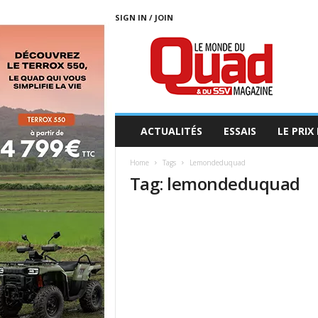
SIGN IN / JOIN
L
E
M
O
N
D
E
ACTUALITÉS
ESSAIS
LE PRIX
D
U
Home
Tags
Lemondeduquad
Q
Tag: lemondeduquad
U
A
D