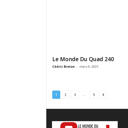
Le Monde Du Quad 240
Cédric Breton
-
mars 9, 2025
...
1
2
3
5