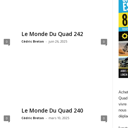
Le Monde Du Quad 242
Cédric Breton
-
juin 26, 2025
0
0
Achet
Quad 
vivre
Le Monde Du Quad 240
nous 
dépla
Cédric Breton
-
mars 10, 2025
0
0