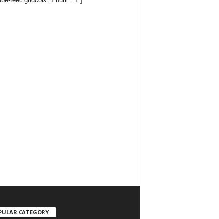
ube-feed gridcols=1 num="1"]
PULAR CATEGORY