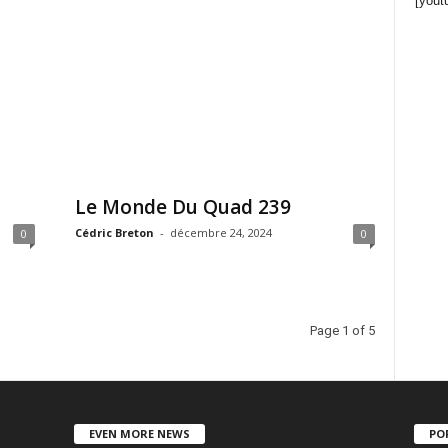
[yout
Le Monde Du Quad 239
Cédric Breton
-
décembre 24, 2024
0
0
Page 1 of 5
EVEN MORE NEWS
PO