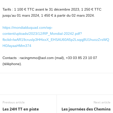
Tarifs : 1 100 € TTC avant le 31 décembre 2023, 1 250 € TTC
jusqu’au 01 mars 2024, 1 450 € à partir du 02 mars 2024.
https://mondialduquad.com/wp-
content/uploads/2023/12/RP_Mondial-20242.pdf?
fbclid=IwAR19crusIp3HHixxX_EHSAU60A5p2Lsqqj8U1huozZrsWQ
HGfayaaHMm374
Contacts : racingmmo@aol.com (mail), +33 03 85 23 10 07
(téléphone).
Previous article
Next article
Les 24H TT en piste
Les journées des Chemins