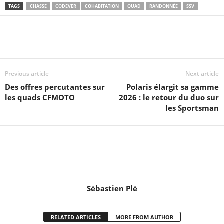
TAGS
CHASSE
CODEVER
COHABITATION
QUAD
RANDONNÉE
SSV
Previous article
Next article
Des offres percutantes sur
Polaris élargit sa gamme
les quads CFMOTO
2026 : le retour du duo sur
les Sportsman
Sébastien Plé
RELATED ARTICLES
MORE FROM AUTHOR