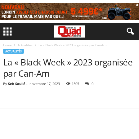
Home
Actualités
La « Black Week » 2023 organisée par Can-Am
ACTUALITÉS
La « Black Week » 2023 organisée
par Can-Am
By
Seb Soulié
-
novembre 17, 2023
1505
0