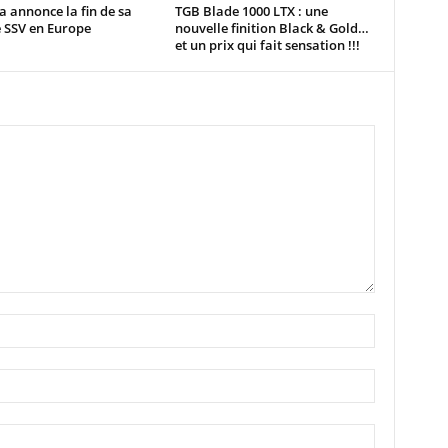
 annonce la fin de sa
TGB Blade 1000 LTX : une
SSV en Europe
nouvelle finition Black & Gold…
et un prix qui fait sensation !!!