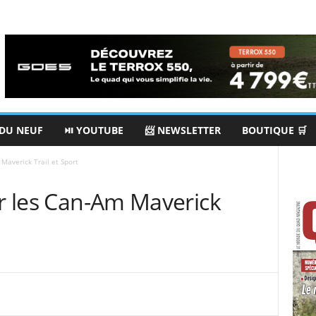
 DU NEUF
⏯ YOUTUBE
📨 NEWSLETTER
BOUTIQUE 🛒
 Maverick Trail et Sport
ur les Can-Am Maverick