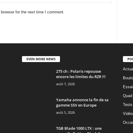
 browser for the next time I comment.
EVEN MORE NEWS
PO
Actua
275 ch : Polaris repousse
encore les limites du RZR !!!
Bouti
août 7, 2026
Essai
Quad
Yamaha annonce la fin de sa
gamme SSV en Europe
Tests
août 5, 2026
Vidéo
Occas
TGB Blade 1000 LTX : une