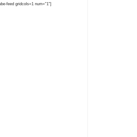
ube-feed gridcols=1 num="1"]