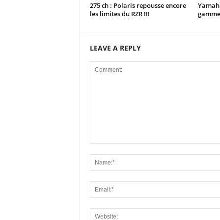
275 ch : Polaris repousse encore
Yamaha
les limites du RZR !!!
gamme 
LEAVE A REPLY