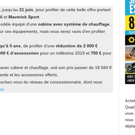
, jusqu’au
21 juin
, pour profiter de cette belle offre portant
il
et
Maverick Sport
.
 modèle équipé d’une
cabine avec système de chauffage
.
our ces équipements, mais vous serez ravis d’en profiter
qu’à 5 ans
, de profiter d’une
réduction de 2 000 €
000 € d’accessoires
pour un millésime 2019 et
750 €
pour
 avec cabine et chauffage, voit son prix passer de 18 584 €
ntie et les accessoires offerts.
prochez-vous du réseau de concessionnaire, dont vous
om
Achet
Quad 
vivre
nous 
dépla