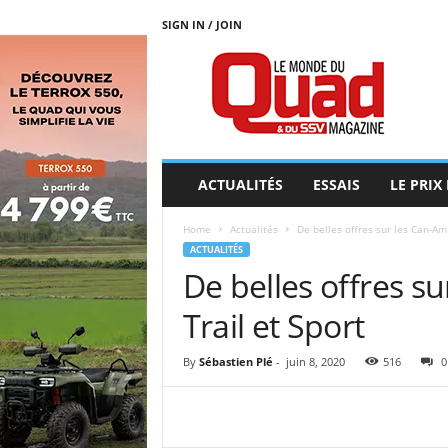
SIGN IN / JOIN
L
E
M
O
N
D
E
ACTUALITÉS
ESSAIS
LE PRIX
D
U
Home
Actualités
De belles offres sur les Can-Am
Q
ACTUALITÉS
U
De belles offres s
A
D
Trail et Sport
By
Sébastien Plé
-
juin 8, 2020
516
0