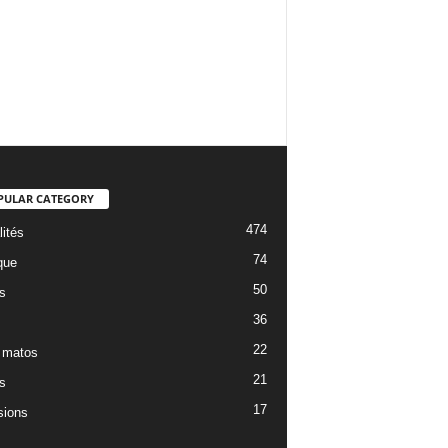
PULAR CATEGORY
474
lités
74
que
50
s
36
22
 matos
21
s
17
ions