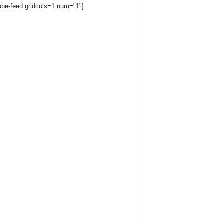
ube-feed gridcols=1 num="1"]