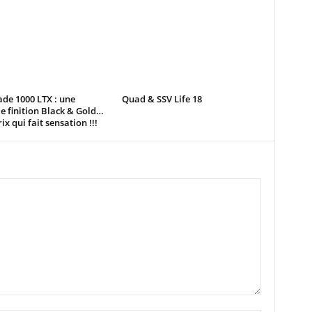
de 1000 LTX : une
Quad & SSV Life 18
e finition Black & Gold…
ix qui fait sensation !!!