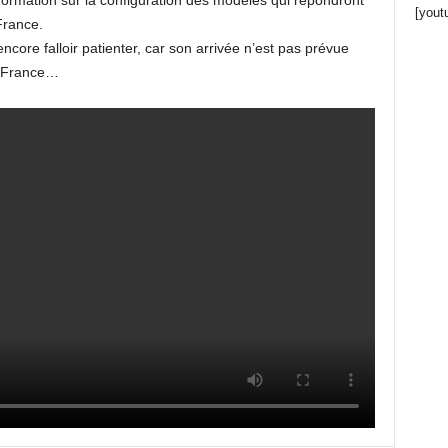
formation sur la configuration des modèles qui répondront
[yout
France.
encore falloir patienter, car son arrivée n’est pas prévue
n France…