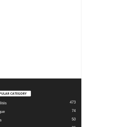
PULAR CATEGORY
473
lités
74
que
50
s