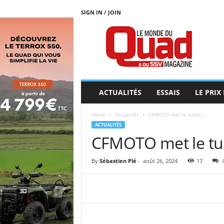
SIGN IN / JOIN
L
E
M
O
N
D
E
ACTUALITÉS
ESSAIS
LE PRIX
D
U
Home
Actualités
CFMOTO met le turbo !
Q
ACTUALITÉS
U
CFMOTO met le tu
A
D
By
Sébastien Plé
-
août 26, 2024
17