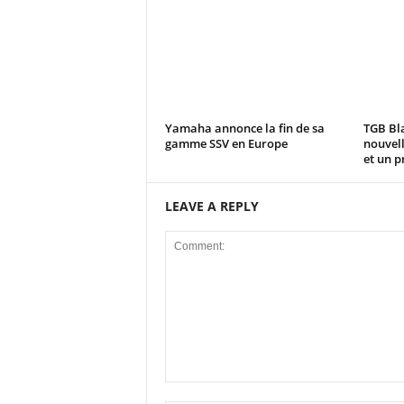
Yamaha annonce la fin de sa
TGB Bla
gamme SSV en Europe
nouvell
et un pr
LEAVE A REPLY