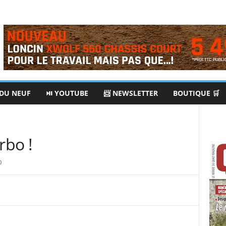
 DU NEUF
⏯ YOUTUBE
📨 NEWSLETTER
BOUTIQUE 🛒
rbo !
0