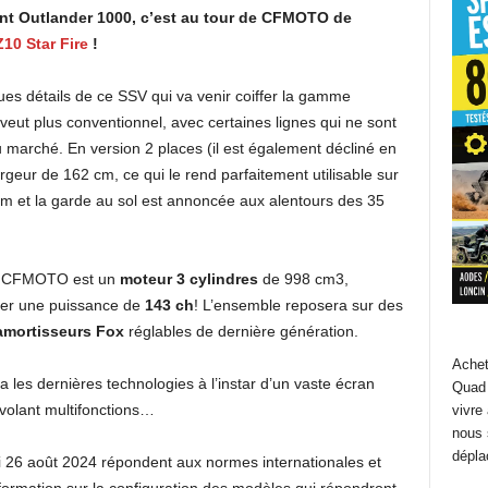
nt Outlander 1000, c’est au tour de CFMOTO de
Z10 Star Fire
!
es détails de ce SSV qui va venir coiffer la gamme
eut plus conventionnel, avec certaines lignes qui ne sont
 marché. En version 2 places (il est également décliné en
rgeur de 162 cm, ce qui le rend parfaitement utilisable sur
m et la garde au sol est annoncée aux alentours des 35
ée CFMOTO est un
moteur 3 cylindres
de 998 cm3,
vrer une puissance de
143 ch
! L’ensemble reposera sur des
amortisseurs Fox
réglables de dernière génération.
Achet
 les dernières technologies à l’instar d’un vaste écran
Quad 
volant multifonctions…
vivre
nous 
dépla
 26 août 2024 répondent aux normes internationales et