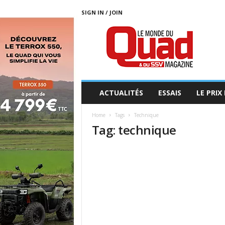
SIGN IN / JOIN
L
E
M
O
N
D
E
ACTUALITÉS
ESSAIS
LE PRIX
D
U
Home
Tags
Technique
Q
Tag: technique
U
A
D