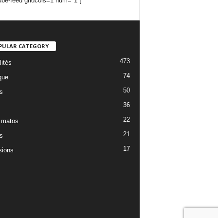
ube-feed gridcols=1 num="1"]
PULAR CATEGORY
473
lités
74
que
50
s
36
22
 matos
21
s
17
ions