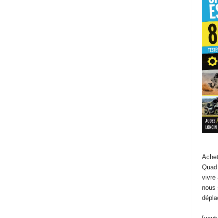
Achet
Quad 
vivre
nous 
dépla