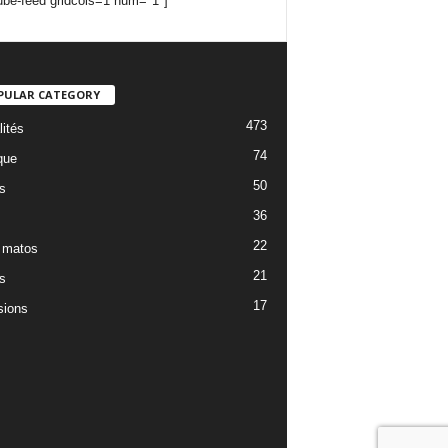
ube-feed gridcols=1 num="1"]
PULAR CATEGORY
473
lités
74
que
50
s
36
22
 matos
21
s
17
ions