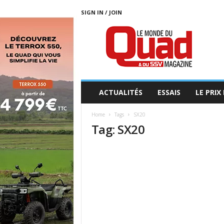
SIGN IN / JOIN
L
E
M
O
N
D
E
ACTUALITÉS
ESSAIS
LE PRIX
D
U
Home
Tags
SX20
Q
Tag: SX20
U
A
D