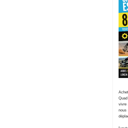
Achet
Quad 
vivre
nous 
dépla