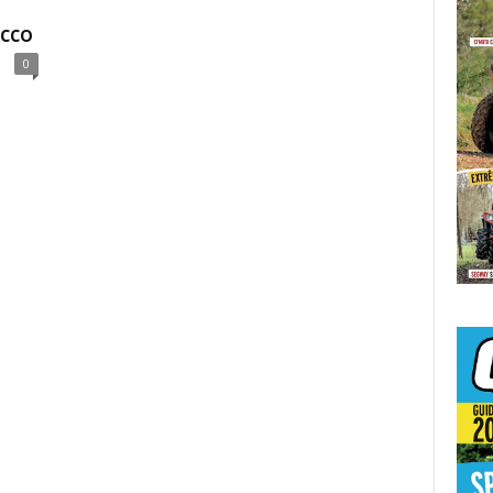
cco
0