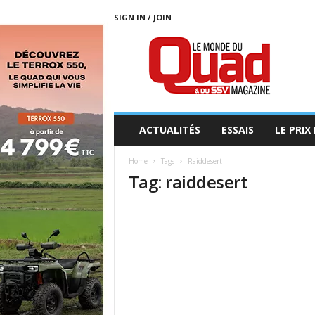
SIGN IN / JOIN
L
E
M
O
N
D
E
ACTUALITÉS
ESSAIS
LE PRIX
D
U
Home
Tags
Raiddesert
Q
Tag: raiddesert
U
A
D