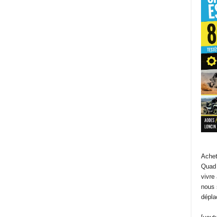
Achet
Quad 
vivre
nous 
dépla