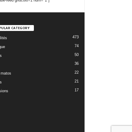
ube-feed gridcols=1 num="1"]
PULAR CATEGORY
473
lités
74
que
50
s
36
22
 matos
21
s
17
ions