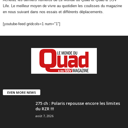
Life. Le meilleur moyen de vivre au quotidien les coulisses du magazine
en nous suivant dans nos essais et différents déplacements.
[youtube-feed gridcols=1 num="1"]
EVEN MORE NEWS
275 ch : Polaris repousse encore les limites
du RZR !!!
août 7, 2026