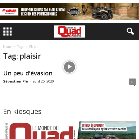
Home
Tags
Plaisir
Tag: plaisir
Un peu d’évasion
Sébastien Plé
-
avril 25, 2020
0
En kiosques