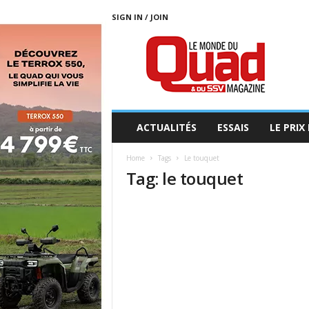
SIGN IN / JOIN
L
E
M
O
N
D
E
ACTUALITÉS
ESSAIS
LE PRIX
D
U
Home
Tags
Le touquet
Q
Tag: le touquet
U
A
D