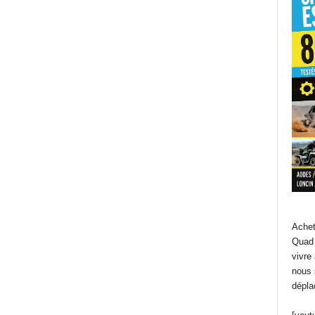
Achet
Quad 
vivre
nous 
dépla