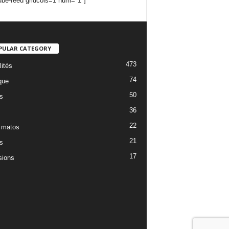
ube-feed gridcols=1 num="1"]
PULAR CATEGORY
473
lités
74
que
50
s
36
22
 matos
21
s
17
ions