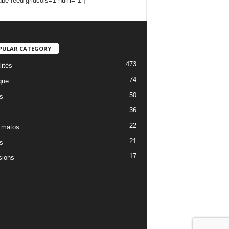
ube-feed gridcols=1 num="1"]
PULAR CATEGORY
473
lités
74
que
50
s
36
22
 matos
21
s
17
ions