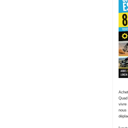
Achet
Quad 
vivre
nous 
dépla