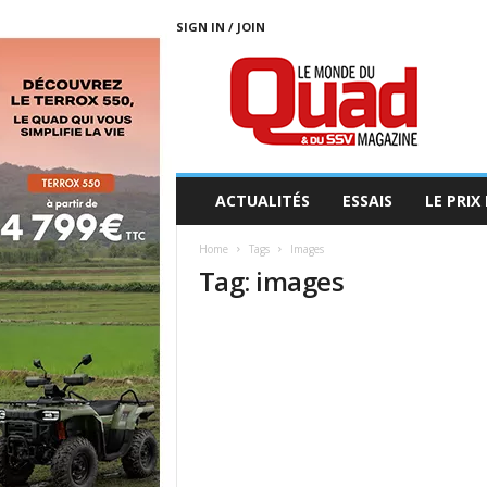
SIGN IN / JOIN
L
E
M
O
N
D
E
ACTUALITÉS
ESSAIS
LE PRIX
D
U
Home
Tags
Images
Q
Tag: images
U
A
D