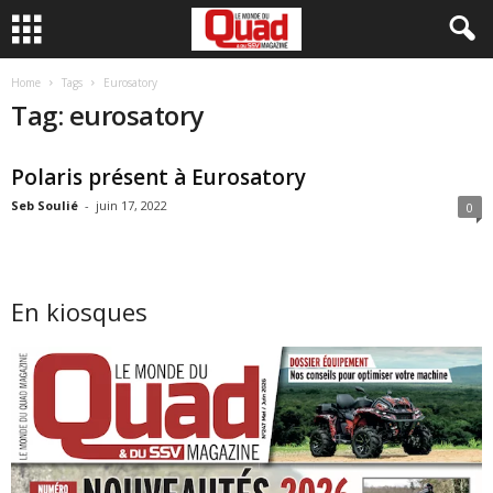
Home
Tags
Eurosatory
Tag: eurosatory
Polaris présent à Eurosatory
Seb Soulié
-
juin 17, 2022
0
En kiosques