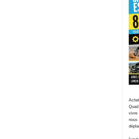
Achet
Quad 
vivre
nous 
dépla