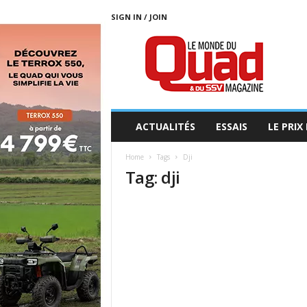
SIGN IN / JOIN
L
E
M
O
N
D
E
ACTUALITÉS
ESSAIS
LE PRIX
D
U
Home
Tags
Dji
Q
Tag: dji
U
A
D