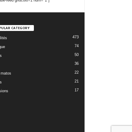
ube-feed gridcols=1 num="1"]
PULAR CATEGORY
473
lités
74
que
50
s
36
22
 matos
21
s
17
ions