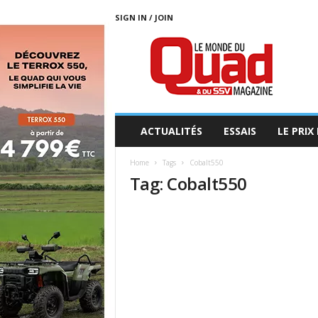
SIGN IN / JOIN
L
E
M
O
N
D
E
ACTUALITÉS
ESSAIS
LE PRIX
D
U
Home
Tags
Cobalt550
Q
Tag: Cobalt550
U
A
D