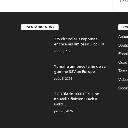
[yout
EVEN MORE NEWS
PO
Actua
275 ch : Polaris repousse
encore les limites du RZR !!!
Bouti
août 7, 2026
Essai
Quad
Yamaha annonce la fin de sa
gamme SSV en Europe
Tests
août 5, 2026
Vidéo
Occas
TGB Blade 1000 LTX : une
nouvelle finition Black &
Gold…...
juin 26, 2026