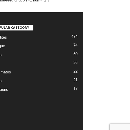
ube-feed gridcols=1 num="1"]
PULAR CATEGORY
474
lités
74
que
50
s
36
22
 matos
21
s
17
ions