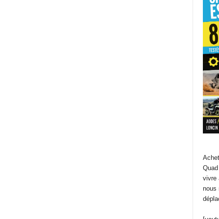
Achet
Quad 
vivre
nous 
dépla