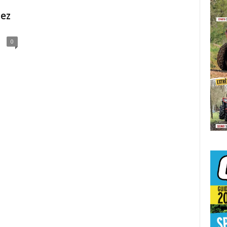
hez
0