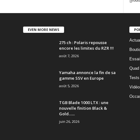
[yout
EVEN MORE NEWS
PO
Actua
275 ch : Polaris repousse
encore les limites du RZR !!!
Bouti
août 7, 2026
Essai
Quad
Yamaha annonce la fin de sa
gamme SSV en Europe
Tests
août 5, 2026
Vidéo
Occas
TGB Blade 1000 LTX : une
nouvelle finition Black &
Gold…...
juin 26, 2026