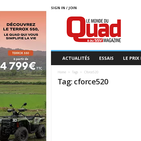
SIGN IN / JOIN
L
E
M
O
N
D
E
ACTUALITÉS
ESSAIS
LE PRIX
D
U
Home
Tags
Cforce520
Q
Tag: cforce520
U
A
D