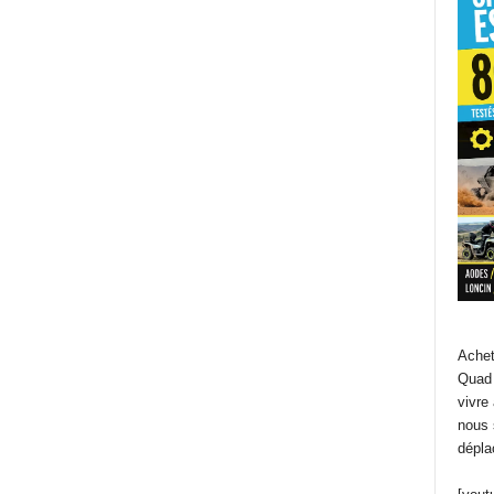
Achet
Quad 
vivre
nous 
dépla