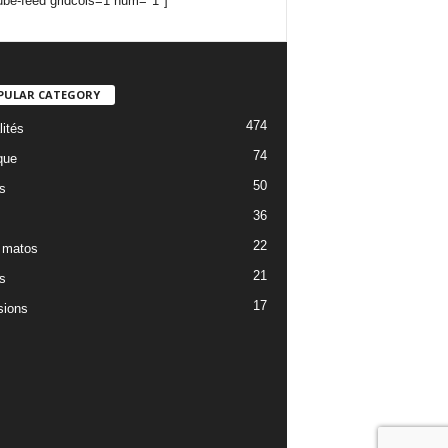
ube-feed gridcols=1 num="1"]
PULAR CATEGORY
474
lités
74
que
50
s
36
22
 matos
21
s
17
ions