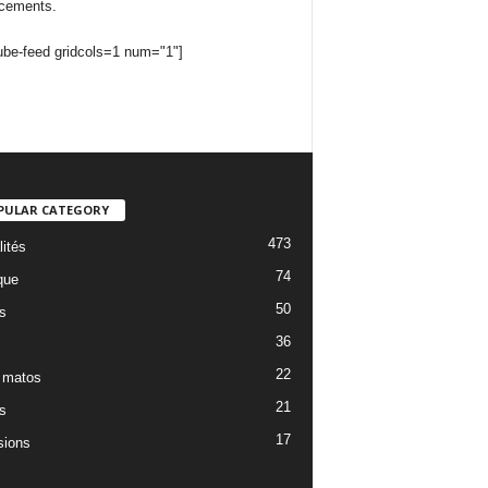
cements.
ube-feed gridcols=1 num="1"]
PULAR CATEGORY
473
lités
74
que
50
s
36
22
 matos
21
s
17
ions