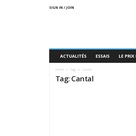
SIGN IN / JOIN
L
E
M
O
N
D
E
ACTUALITÉS
ESSAIS
LE PRIX
D
U
Home
Tags
Cantal
Q
Tag: Cantal
U
A
D