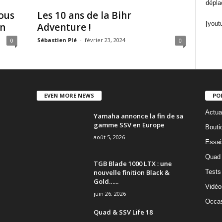
dépla
vous
Les 10 ans de la Bihr
[yout
on
Adventure !
Sébastien Plé
-
février 23, 2024
0
0
EVEN MORE NEWS
PO
Actua
Yamaha annonce la fin de sa
gamme SSV en Europe
Bouti
août 5, 2026
Essai
Quad
TGB Blade 1000 LTX : une
nouvelle finition Black &
Tests
Gold…...
Vidéo
juin 26, 2026
Occas
Quad & SSV Life 18