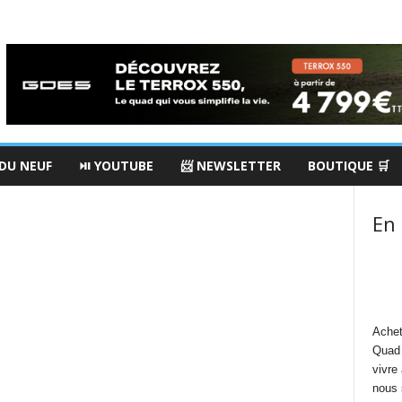
 DU NEUF
⏯ YOUTUBE
📨 NEWSLETTER
BOUTIQUE 🛒
En
Achet
Quad 
vivre
nous 