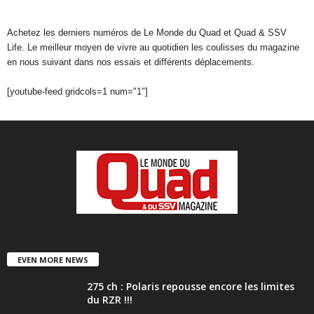
Achetez les derniers numéros de Le Monde du Quad et Quad & SSV
Life. Le meilleur moyen de vivre au quotidien les coulisses du magazine
en nous suivant dans nos essais et différents déplacements.
[youtube-feed gridcols=1 num="1"]
EVEN MORE NEWS
275 ch : Polaris repousse encore les limites
du RZR !!!